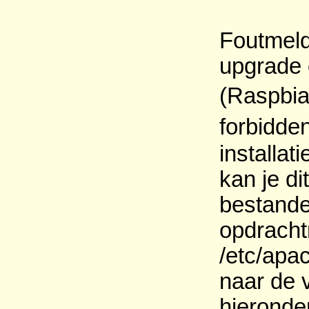
Foutmeld
upgrade o
(Raspbia
forbidde
installat
kan je di
bestande
opdracht
/etc/apa
naar de 
hieronder