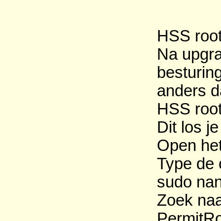
HSS root
Na upgrad
besturin
anders d
HSS root
Dit los j
Open het
Type de 
sudo nan
Zoek naa
PermitRo