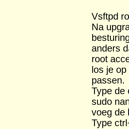
Vsftpd r
Na upgrad
besturin
anders d
root acce
los je o
passen.
Type de 
sudo nano
voeg de 
Type ctrl