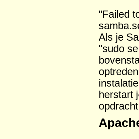
"Failed t
samba.se
Als je S
"sudo ser
bovensta
optreden
instalat
herstart
opdracht
Apache