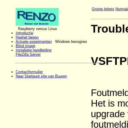
Groote letters
Normale
Troubl
Raspberry versus Linux
Introductie
Hoehet begon
Actuele experimenten
Windows besognes
Blind image
Installatie handleiding
FileZilla Server
VSFTPD
Contactformulier
Naar Startpunt site van Buuren
Foutmel
Het is mo
upgrade v
foutmeldi