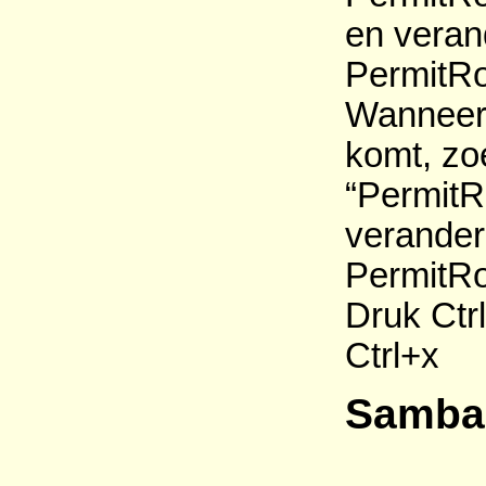
en veran
PermitRo
Wanneer 
komt, zo
“PermitR
verander 
PermitRo
Druk Ctrl
Ctrl+x
Samba 