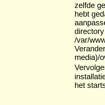
zelfde g
hebt geda
aanpassen
director
/var/www
Verander
media)/o
Vervolge
installat
het star