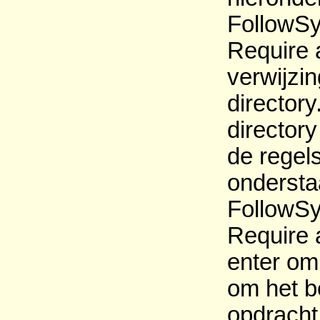
FollowSy
Require 
verwijzi
director
directory
de regels
onderst
FollowSy
Require 
enter om 
om het b
opdracht