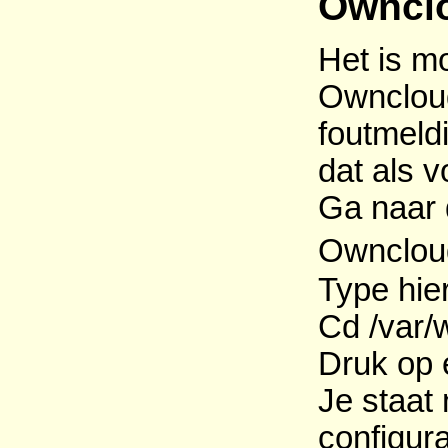
Ownclo
Het is mo
Owncloud
foutmeldi
dat als v
Ga naar 
Owncloud
Type hie
Cd /var/
Druk op 
Je staat 
configur